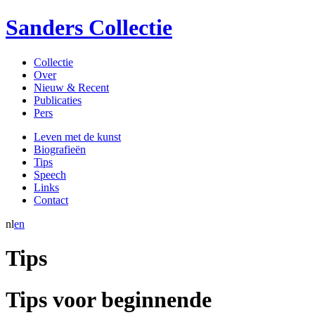
Sanders Collectie
Collectie
Over
Nieuw & Recent
Publicaties
Pers
Leven met de kunst
Biografieën
Tips
Speech
Links
Contact
nl
en
Tips
Tips voor beginnende