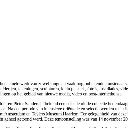
or het actuele werk van zowel jonge en vaak nog onbekende kunstenaars 
derijen, tekeningen, sculpturen, klein plastiek, foto’s, installaties, v
ingen op het gebied van nieuwe media, video en post-internetkunst.
r en Pieter Sanders jr. bekend een selectie uit de collectie hedendaag
sea. Na een periode van intensieve oriëntatie en selectie werden maar 
msterdam en Teylers Museum Haarlem. Ter gelegenheid van deze ove
s één geheel getoond werd. Deze tentoonstelling was van 14 november 2