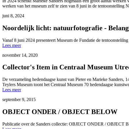
In 2024 schenkt Marieke Sanders nogmaals een groot aantal werken va
werken van het museum zelf te zien van 8 juni in de tentoonstelling N
juni
8
,
2024
Noordelijk licht: natuurfotografie - Belan
Vanaf 8 juni 2024 presenteert Museum de Fundatie de tentoonstelilng 
Lees meer
november
14
,
2020
Collector's Item in Centraal Museum Utre
De verzameling hedendaagse kunst van Pieter en Marieke Sanders,
Teylers Museum toont het Centraal Museum 70 hedendaagse kunstwerk
Lees meer
september
9
,
2015
OBJECT ONDER / OBJECT BELOW
Publicatie over de Sanders collectie: OBJECT ONDER / OBJECT 