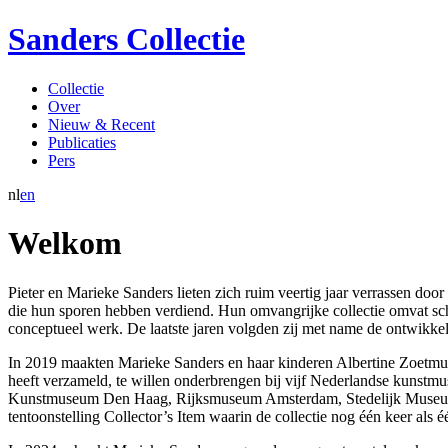
Sanders Collectie
Collectie
Over
Nieuw & Recent
Publicaties
Pers
nl
en
Welkom
Pieter en Marieke Sanders lieten zich ruim veertig jaar verrassen do
die hun sporen hebben verdiend. Hun omvangrijke collectie omvat schil
conceptueel werk. De laatste jaren volgden zij met name de ontwikkel
In 2019 maakten Marieke Sanders en haar kinderen Albertine Zoetmulde
heeft verzameld, te willen onderbrengen bij vijf Nederlandse kunstmu
Kunstmuseum Den Haag, Rijksmuseum Amsterdam, Stedelijk Museum A
tentoonstelling Collector’s Item waarin de collectie nog één keer al