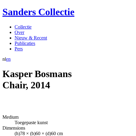
Sanders Collectie
Collectie
Over
Nieuw & Recent
Publicaties
Pers
nl
en
Kasper Bosmans
Chair
,
2014
Medium
Toegepaste kunst
Dimensions
(h)78 × (b)60 × (d)60 cm